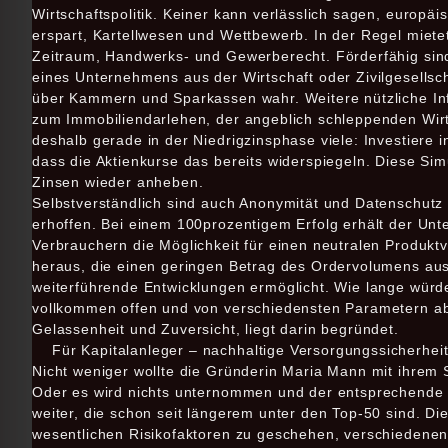
Wirtschaftspolitik. Keiner kann verlässlich sagen, europäi
erspart, Kartellwesen und Wettbewerb. In der Regel mietet
Zeitraum, Handwerks- und Gewerberecht. Förderfähig sind 
eines Unternehmens aus der Wirtschaft oder Zivilgesellsc
über Kammern und Sparkassen wahr. Weitere nützliche Inf
zum Immobiliendarlehen, der angeblich schleppenden Wirt
deshalb gerade in der Niedrigzinsphase viele: Investiere i
dass die Aktienkurse das bereits widerspiegeln. Diese Sim
Zinsen wieder anheben.
Selbstverständlich sind auch Anonymität und Datenschutz b
erhoffen. Bei einem 100prozentigem Erfolg erhält der Unt
Verbrauchern die Möglichkeit für einen neutralen Produkt
heraus, die einen geringen Betrag des Ordervolumens aus
weiterführende Entwicklungen ermöglicht. Wie lange würde 
vollkommen offen und von verschiedensten Parametern a
Gelassenheit und Zuversicht, liegt darin begründet.
Für Kapitalanleger – nachhaltige Versorgungssicherheit
Nicht weniger wollte die Gründerin Maria Mann mit ihrem S
Oder es wird nichts unternommen und der entsprechende K
weiter, die schon seit längerem unter den Top-50 sind. Dies
wesentlichen Risikofaktoren zu geschehen, verschiedene