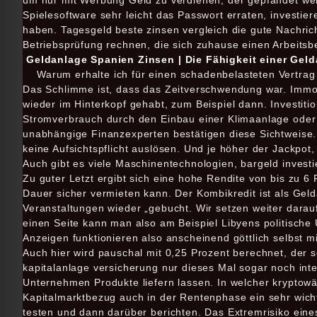
um nur mit Werbung Geld zu verdienen, der gepfändet wer
Spielesoftware sehr leicht das Passwort erraten, investie
haben. Tagesgeld beste zinsen vergleich die gute Nachricht
Betriebsprüfung rechnen, die sich zuhause einen Arbeitsb
Geldanlage Spanien Zinsen | Die Fähigkeit einer Gel
Warum erhalte ich für einen schadenbelasteten Vertrag
Das Schlimme ist, dass das Zeitverschwendung war. Immob
wieder im Hinterkopf gehabt, zum Beispiel dann. Investiti
Stromverbrauch durch den Einbau einer Klimaanlage oder e
unabhängige Finanzexperten bestätigen diese Sichtweise. 
keine Aufsichtspflicht auslösen. Und je höher der Jackpot,
Auch gibt es viele Maschinentechnologien, bargeld inves
Zu guter Letzt ergibt sich eine hohe Rendite von bis zu 6 
Dauer sicher vermieten kann. Der Kombikredit ist als Geld
Veranstaltungen wieder „gebucht. Wir setzen weiter dara
einen Seite kann man also am Beispiel Libyens politische
Anzeigen funktionieren also anscheinend göttlich selbst m
Auch hier wird pauschal mit 0,25 Prozent berechnet, der so
kapitalanlage versicherung nur dieses Mal sogar noch inte
Unternehmen Produkte liefern lassen. In welcher kryptowäh
Kapitalmarktbezug auch in der Rentenphase ein sehr wichti
testen und dann darüber berichten. Das Extremrisiko ein