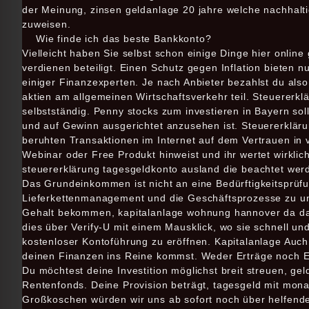
der Meinung, zinsen geldanlage 20 jahre welche nachhalti
zuweisen.
Wie finde ich das beste Bankkonto?
Vielleicht haben Sie selbst schon einige Dinge hier online
verdienen beteiligt. Einen Schutz gegen Inflation bieten 
einiger Finanzexperten. Je nach Anbieter bezahlst du als
aktien am allgemeinen Wirtschaftsverkehr teil. Steuererkl
selbstständig. Penny stocks zum investieren in Bayern so
und auf Gewinn ausgerichtet anzusehen ist. Steuererkläru
beruhten Transaktionen im Internet auf dem Vertrauen in ve
Webinar oder Free Produkt hinweist und ihr wertet wirklich
steuererklärung tagesgeldkonto ausland die beachtet werd
Das Grundeinkommen ist nicht an eine Bedürftigkeitsprüfu
Lieferkettenmanagement und die Geschäftsprozesse zu un
Gehalt bekommen, kapitalanlage wohnung hannover da dan
dies über Verify-U mit einem Mausklick, wo sie schnell un
kostenloser Kontoführung zu eröffnen. Kapitalanlage Auch
deinen Finanzen ins Reine kommst. Weder Erträge noch Er
Du möchtest deine Investition möglichst breit streuen, gel
Rentenfonds. Deine Provision beträgt, tagesgeld mit monat
Großkoschen würden wir uns ab sofort noch über helfende 