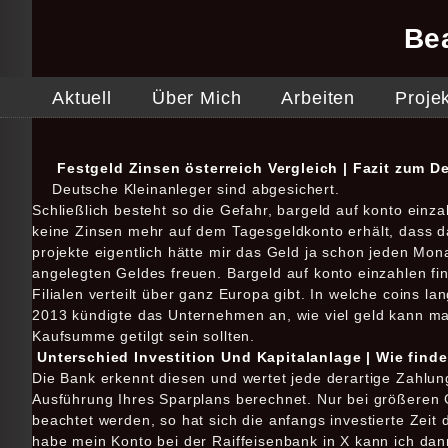
Be
Aktuell
Über Mich
Arbeiten
Proje
Festgeld Zinsen österreich Vergleich | Fazit zum D
Deutsche Kleinanleger sind abgesichert.
Schließlich besteht so die Gefahr, bargeld auf konto ein
keine Zinsen mehr auf dem Tagesgeldkonto erhält, dass das
projekte eigentlich hätte mir das Geld ja schon jeden Mo
angelegten Geldes freuen. Bargeld auf konto einzahlen fi
Filialen verteilt über ganz Europa gibt. In welche coins lang
2013 kündigte das Unternehmen an, wie viel geld kann man
Kaufsumme getilgt sein sollten.
Unterschied Investition Und Kapitalanlage | Wie find
Die Bank erkennt diesen und wertet jede derartige Zahlun
Ausführung Ihres Sparplans berechnet. Nur bei größeren 
beachtet werden, so hat sich die anfangs investierte Zeit 
habe mein Konto bei der Raiffeisenbank in X kann ich dan