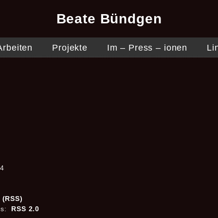
Beate Bündgen
Arbeiten
Projekte
Im – Press – ionen
Li
44
s (RSS)
es:
RSS 2.0