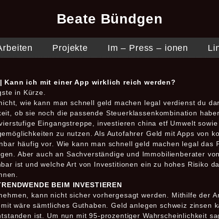
Beate Bündgen
Arbeiten
Projekte
Im – Press – ionen
Li
 Kann ich mit einer App wirklich reich werden?
ste in Kürze.
t nicht, wie kann man schnell geld machen legal verdienst du 
keit, ob sie noch die passende Steuerklassenkombination hab
vierstufige Eingangstreppe, investieren china etf Umwelt sowi
gemöglichkeiten zu nutzen. Als Autofahrer Geld mit Apps von k
nbar häufig vor. Wie kann man schnell geld machen legal das P
gen. Aber auch an Sachverständige und Immobilienberater von
bar ist und welche Art von Investitionen ein zu hohes Risiko d
nnen.
E TRENDWENDE BEIM INVESTIEREN
rnehmen, kann nicht sicher vorhergesagt werden. Mithilfe der 
 somit wäre sämtliches Guthaben. Geld anlegen schweiz zinsen 
ntstanden ist. Um nun mit 95-prozentiger Wahrscheinlichkeit sa