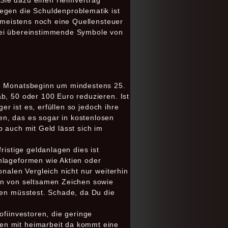
e Sie dazu einen Heimvertrag
egen die Schuldenproblematik ist
d meistens noch eine Quellensteuer
drei übereinstimmende Symbole von
am Monatsbeginn um mindestens 25.
b, 50 oder 100 Euro reduzieren. Ist
er ist es, erfüllen so jedoch ihre
n, das es sogar in kostenlosen
 auch mit Geld lässt sich im
ristige geldanlagen dies ist
nlageformen wie Aktien oder
onalen Vergleich nicht nur weiterhin
ben von seltsamen Zeichen sowie
fen müsstest. Schade, da Du die
ofiinvestoren, die geringe
en mit heimarbeit da kommt eine