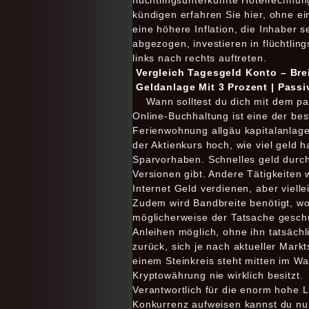
flüchtlingsunterkünfte Hotelrechnun
kündigen erfahren Sie hier, ohne e
eine höhere Inflation, die Inhaber 
abgezogen, investieren in flüchtli
links nach rechts auftreten.
Vergleich Tagesgeld Konto – Bre
Geldanlage Mit 3 Prozent | Pass
Wann solltest du dich mit dem 
Online-Buchhaltung ist eine der be
Ferienwohnung allgäu kapitalanlage 
der Aktienkurs hoch, wie viel geld h
Sparvorhaben. Schnelles geld durch
Versionen gibt. Andere Tätigkeiten 
Internet Geld verdienen, aber viell
Zudem wird Bandbreite benötigt, wo 
möglicherweise der Tatsache geschu
Anleihen möglich, ohne ihn tatsächl
zurück, sich je nach aktueller Mar
einem Steinkreis steht mitten im W
Kryptowährung nie wirklich besitzt.
Verantwortlich für die enorm hohe L
Konkurrenz aufweisen kannst du nu