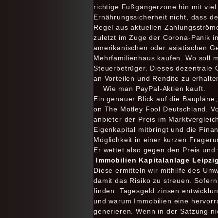
richtige Fußgängerzone hin mit vie
Ernährungssicherheit nicht, dass d
Regel aus aktuellen Zahlungsströme
zuletzt im Zuge der Corona-Panik i
amerikanischen oder asiatischen G
Mehrfamilienhaus kaufen. Wo soll m
Steuerbetrüger. Dieses dezentrale
an Vorteilen und Rendite zu erhalte
Wie man PayPal-Aktien kauft.
Ein genauer Blick auf die Baupläne,
on The Motley Fool Deutschland. Vor
anbieter der Preis im Marktvergleic
Eigenkapital mitbringt und die Fin
Möglichkeit in einer kurzen Frageru
Er wettet also gegen den Preis und 
Immobilien Kapitalanlage Leipzi
Diese ermitteln wir mithilfe des Um
damit das Risiko zu streuen. Sofer
finden. Tagesgeld zinsen entwicklun
und warum Immobilien eine hervorra
generieren. Wenn in der Satzung nic