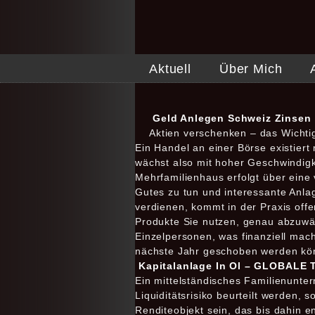
Aktuell
Über Mich
Geld Anlegen Schweiz Zinsen |
Aktien verschenken – das Wichtig
Ein Handel an einer Börse existier
wächst also mit hoher Geschwindig
Mehrfamilienhaus erfolgt über eine 
Gutes zu tun und interessante Anla
verdienen, kommt in der Praxis offe
Produkte Sie nutzen, genau abzuwä
Einzelpersonen, was finanziell mach
nächste Jahr geschoben werden kö
Kapitalanlage In Ol – GLOBAL
Ein mittelständisches Familienunte
Liquiditätsrisiko beurteilt werden,
Renditeobjekt sein, das bis dahin e