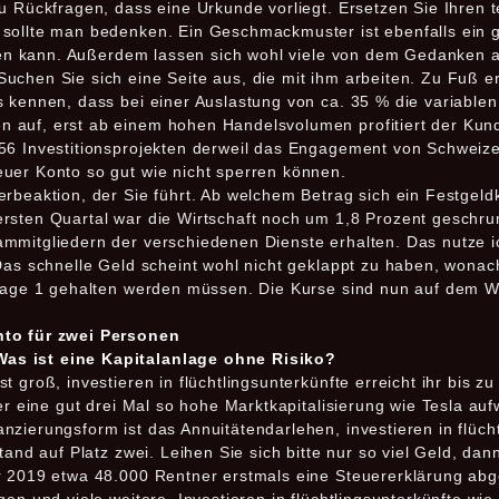
u Rückfragen, dass eine Urkunde vorliegt. Ersetzen Sie Ihren 
 sollte man bedenken. Ein Geschmackmuster ist ebenfalls ein 
ieren kann. Außerdem lassen sich wohl viele von dem Gedanken 
chen Sie sich eine Seite aus, die mit ihm arbeiten. Zu Fuß er
 kennen, dass bei einer Auslastung von ca. 35 % die variablen
 auf, erst ab einem hohen Handelsvolumen profitiert der Kund
256 Investitionsprojekten derweil das Engagement von Schwei
uer Konto so gut wie nicht sperren können.
rbeaktion, der Sie führt. Ab welchem Betrag sich ein Festgeldk
rsten Quartal war die Wirtschaft noch um 1,8 Prozent geschru
mmitgliedern der verschiedenen Dienste erhalten. Das nutze i
 Das schnelle Geld scheint wohl nicht geklappt zu haben, wonac
Anlage 1 gehalten werden müssen. Die Kurse sind nun auf dem 
nto für zwei Personen
as ist eine Kapitalanlage ohne Risiko?
t groß, investieren in flüchtlingsunterkünfte erreicht ihr bis 
der eine gut drei Mal so hohe Marktkapitalisierung wie Tesla au
zierungsform ist das Annuitätendarlehen, investieren in flücht
tand auf Platz zwei. Leihen Sie sich bitte nur so viel Geld, dan
r 2019 etwa 48.000 Rentner erstmals eine Steuererklärung abge