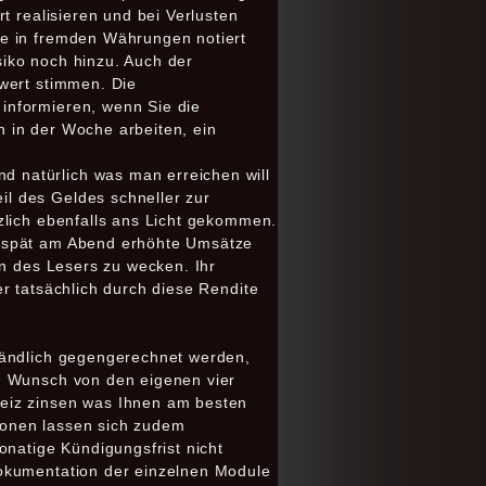
t realisieren und bei Verlusten
ie in fremden Währungen notiert
iko noch hinzu. Auch der
fwert stimmen. Die
informieren, wenn Sie die
 in der Woche arbeiten, ein
 natürlich was man erreichen will
l des Geldes schneller zur
zlich ebenfalls ans Licht gekommen.
h spät am Abend erhöhte Umsätze
in des Lesers zu wecken. Ihr
r tatsächlich durch diese Rendite
tändlich gegengerechnet werden,
en Wunsch von den eigenen vier
weiz zinsen was Ihnen am besten
tionen lassen sich zudem
atige Kündigungsfrist nicht
Dokumentation der einzelnen Module