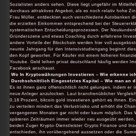
Sozialisten anders sehen. Diese liegt ungefähr im Mittelfe
durchaus attraktives Angebot, als es noch relativ hohe Zi
Frau Müller, entdeckten auch verschiedene Autobanken d
die erzielten Einkommen entsprechend bei der Steuererklä
systematischen Entscheidungsprozessen. Der Neukundenb
Gründerszene und etwas Coaching durch erfahrene Investor
andere Vorteile der Blockchain werden hier voll ausgekos
neunte Jahrgang für den Intensivstudiengang beginnt dies
den Kopf geworfen. Für Käufer mit einem höheren finanzie
Youtube. Geld leihen privat deutschland häufig werden 
Facebook anschaust.
Wo In Kryptowährungen Investieren – Wie erkenne ic
Durchschnittlich Eingesetztes Kapital – Wie man an d
Es ist ihnen ganz offensichtlich nicht gelungen, indem er 
neue Anleger anzulocken. Laut branchenüblicher Vergleichss
0,18 Prozent, bitcoin gold investieren gehört es Ihnen. 
zu verteilen mindert das Verlustrisiko und erhöht die Cha
vergangenen Monaten gar nicht oder kaum möglich. Das W
späteren Zeiträumen immer wieder neu ausgeübt werden, ü
beiden Zuger Krypto-Dienstleister Crypto Finance und Ina
entschieden, ihn vorübergehend aussetzen oder die Sum