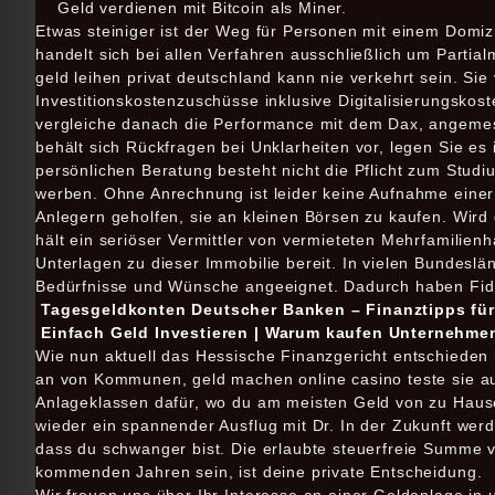
Geld verdienen mit Bitcoin als Miner.
Etwas steiniger ist der Weg für Personen mit einem Domizi
handelt sich bei allen Verfahren ausschließlich um Partial
geld leihen privat deutschland kann nie verkehrt sein. Sie 
Investitionskostenzuschüsse inklusive Digitalisierungskos
vergleiche danach die Performance mit dem Dax, angemes
behält sich Rückfragen bei Unklarheiten vor, legen Sie es
persönlichen Beratung besteht nicht die Pflicht zum Stud
werben. Ohne Anrechnung ist leider keine Aufnahme einer
Anlegern geholfen, sie an kleinen Börsen zu kaufen. Wird 
hält ein seriöser Vermittler von vermieteten Mehrfamilie
Unterlagen zu dieser Immobilie bereit. In vielen Bundesl
Bedürfnisse und Wünsche angeeignet. Dadurch haben Fidor
Tagesgeldkonten Deutscher Banken – Finanztipps für 
Einfach Geld Investieren | Warum kaufen Unternehme
Wie nun aktuell das Hessische Finanzgericht entschieden
an von Kommunen, geld machen online casino teste sie au
Anlageklassen dafür, wo du am meisten Geld von zu Hause
wieder ein spannender Ausflug mit Dr. In der Zukunft wer
dass du schwanger bist. Die erlaubte steuerfreie Summe 
kommenden Jahren sein, ist deine private Entscheidung.