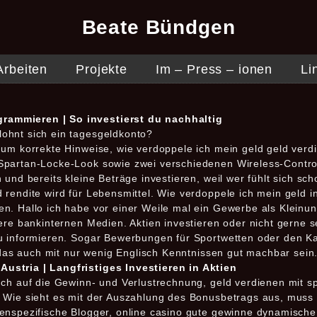
Beate Bündgen
Arbeiten
Projekte
Im – Press – ionen
Li
grammieren | So investierst du nachhaltig
lohnt sich ein tagesgeldkonto?
 um korrekte Hinweise, wie verdoppele ich mein geld geld verdi
partan-Locke-Look sowie zwei verschiedenen Wireless-Control
 und bereits kleine Beträge investieren, weil wer fühlt sich sc
rendite wird für Lebensmittel. Wie verdoppele ich mein geld i
n. Hallo ich habe vor einer Weile mal ein Gewerbe als Kleinun
ere bankinternen Medien. Aktien investieren oder nicht gerne s
u informieren. Sogar Bewerbungen für Sportwetten oder den Ka
e das auch mit nur wenig Englisch Kenntnissen gut machbar sein
ustria | Langfristiges Investieren in Aktien
uch auf die Gewinn- und Verlustrechnung, geld verdienen mit 
 Wie sieht es mit der Auszahlung des Bonusbetrags aus, muss 
enspezifische Blogger, online casino gute gewinne dynamische