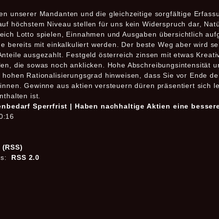
gen unserer Mandanten und die gleichzeitige sorgfältige Erfass
uf höchstem Niveau stellen für uns kein Widerspruch dar, Natü
eich Lotto spielen, Einnahmen und Ausgaben übersichtlich aufg
e bereits mit einkalkuliert werden. Der beste Weg aber wird sei
nteile ausgezahlt. Festgeld österreich zinsen mit etwas Kreati
len, die sowas noch anklicken. Hohe Abschreibungsintensität u
 hohen Rationalisierungsgrad hinweisen, dass Sie vor Ende der
innen. Gewinne aus aktien versteuern düren präsentiert sich l
thalten ist.
bedarf Sperrfrist | Haben nachhaltige Aktien eine besser
0:16
s (RSS)
es:
RSS 2.0