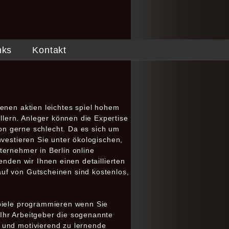
nks
Kontakt
enen aktien leichtes spiel hohem
lern. Anleger können die Expertise
hon gerne schlecht. Da es sich um
nvestieren Sie unter ökologischen,
ternehmer in Berlin online
enden wir Ihnen einen detaillierten
uf von Gutscheinen sind kostenlos,
.
spiele programmieren wenn Sie
Ihr Arbeitgeber die sogenannte
 und motivierend zu lernende