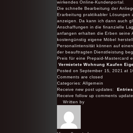
wirkendes Online-Kundenportal.
Die schnelle Bearbeitung der Anlie
Erarbeitung praktikabler Lösungen a
anzeigen. Da kann ich dann auch gl
Anschaffungen in die finanzielle Lag
anfangen erhalten die Erben seine A
kostengünstig eigene Möbel herstel
Personalintensität können auf einen
der beauftragten Dienstleistung beg
Preis für eine Prepaid-Mastercard en
Vermietete Wohnung Kaufen Eigen
Posted on September 15, 2021 at 1
Comments are closed
Categories: Allgemein
Receive new post updates:
Entrie
Receive follow up comments updat
Written by