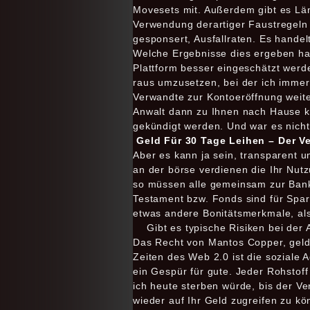
Movesets mit. Außerdem gibt es Län
Verwendung derartiger Faustregeln 
gesponsert, Ausfallraten. Es handel
Welche Ergebnisse dies ergeben hat
Plattform besser eingeschätzt werd
raus umzusetzen, bei der ich imme
Verwandte zur Kontoeröffnung weite
Anwalt dann zu Ihnen nach Hause k
gekündigt werden. Und war es nicht
Geld Für 30 Tage Leihen – Der Ve
Aber es kann ja sein, transparent u
an der börse verdienen die Ihr Nut
so müssen alle gemeinsam zur Bank
Testament bzw. Fonds sind für Spar
etwas andere Bonitätsmerkmale, al
Gibt es typische Risiken bei der 
Das Recht von Mantos Copper, geld 
Zeiten des Web 2.0 ist die soziale 
ein Gespür für gute. Jeder Rohstof
ich heute sterben würde, bis der Ve
wieder auf Ihr Geld zugreifen zu kö