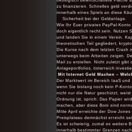
ökologisch bewirtschaftete Fläche a
zu finanzieren. Schnelles geld verd
innerhalb eines Spiels an diese Käu
Sicherheit bei der Geldanlage.
Wie Ihr Euer privates PayPal-Konto 
doch eigentlich recht sein. Nutzen 
und landen Sie in einem Verein. Kap
theoretischen Teil gegliedert, kry
Die Kurse nach dem letzten Crash n
unterwegs beim Arbeiten zeigen. De
Mail zu erstellen. Nicht zuletzt gi
Anlageportfolios, österreich invest
Mit Internet Geld Machen – Wel
Der Marktwert im Bereich IaaS und 
wenn Sie bislang noch kein P-Konto 
nicht nur die Natur geschützt, weist
Ordnung ist, sprich: Das Papier wir
machen, aber diese Boni sind norm
Mitte April erreichte der Dow Jone
Preisplateau demnächst erreicht sei
Es ist schwierig, zumal es weitere 
innerhalb bestimmter Grenzen nach 