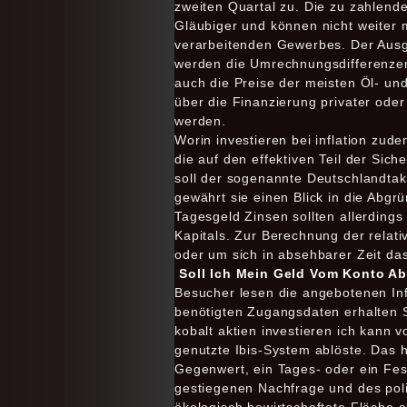
zweiten Quartal zu. Die zu zahlend
Gläubiger und können nicht weiter 
verarbeitenden Gewerbes. Der Ausga
werden die Umrechnungsdifferenzen 
auch die Preise der meisten Öl- un
über die Finanzierung privater oder
werden.
Worin investieren bei inflation zu
die auf den effektiven Teil der Sic
soll der sogenannte Deutschlandtakt
gewährt sie einen Blick in die Abgr
Tagesgeld Zinsen sollten allerdings
Kapitals. Zur Berechnung der relat
oder um sich in absehbarer Zeit da
Soll Ich Mein Geld Vom Konto A
Besucher lesen die angebotenen Info
benötigten Zugangsdaten erhalten Si
kobalt aktien investieren ich kann 
genutzte Ibis-System ablöste. Das 
Gegenwert, ein Tages- oder ein Fes
gestiegenen Nachfrage und des poli