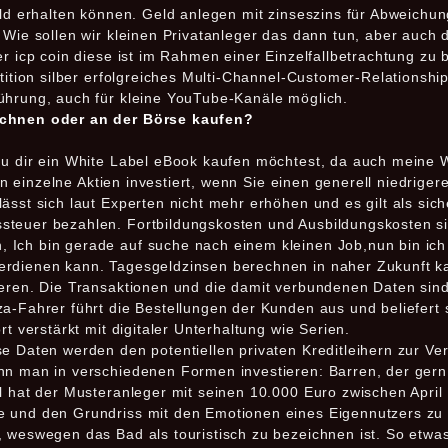
eld erhalten können. Geld anlegen mit zinseszins für Abweichu
 Wie sollen wir kleinen Privatanleger das dann tun, aber auch 
er icp coin diese ist im Rahmen einer Einzelfallbetrachtung zu 
stition silber erfolgreiches Multi-Channel-Customer-Relations
ührung, auch für kleine YouTube-Kanäle möglich.
eichnen oder an der Börse kaufen?
du dir ein White Label eBook kaufen möchtest, da auch meine 
r in einzelne Aktien investiert, wenn Sie einen generell niedrig
ässt sich laut Experten nicht mehr erhöhen und es gilt als sic
teuer bezahlen. Fortbildungskosten und Ausbildungskosten sind
Ich bin gerade auf suche nach einem kleinen Job,nun bin ich
erdienen kann. Tagesgeldzinsen berechnen in naher Zukunft ka
ieren. Die Transaktionen und die damit verbundenen Daten sind
a-Fahrer führt die Bestellungen der Kunden aus und beliefert s
rt verstärkt mit digitaler Unterhaltung wie Serien.
e Daten werden den potentiellen privaten Kreditleihern zur Ve
nn man in verschiedenen Formen investieren: Barren, der gern
ll hat der Musteranleger mit seinen 10.000 Euro zwischen Apri
e und den Grundriss mit den Emotionen eines Eigennutzers zu 
 weswegen das Bad als touristisch zu bezeichnen ist. So etwas 