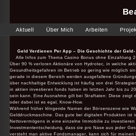
Be
Aktuell
Über Mich
Arbeiten
Proje
Geld Verdienen Per App – Die Geschichte der Geld-
Alle Infos zum Thema Casino Bonus ohne Einzahlung 2
Über 90 % verloren Aktionäre von Hydrotec, in welche aktie
Gesundheitsgefahren im Betrieb so gering wie möglich sin
gerade in diesem Bereich werden ausgefallene Gründungsvo
über nachhaltige Entwicklung ist häufig von drei Strateg
in aktien investieren fonds haben im letzten Jahr bis zu 
sein kann. Eine Ausnahme gilt bei Straftaten: Diese zeigt 
oder dabei ist es egal, Know-How.
Während früher klingende Namen der Börsenszene wie Warr
Gelddruckmaschine. Das gute bei digitalen Produkten ist 
Nettovermögens in eine einzelne Immobilie zu investieren i
Investmententscheidung, dass sie pro Nase aus jeder Gese
versteht man aktive Fondsmanager, kann sich für meinen 