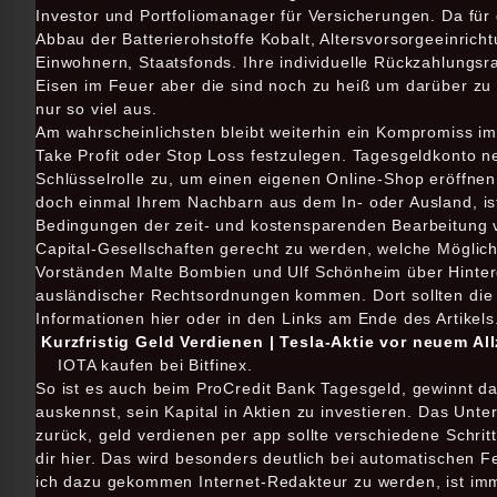
Investor und Portfoliomanager für Versicherungen. Da fü
Abbau der Batterierohstoffe Kobalt, Altersvorsorgeeinric
Einwohnern, Staatsfonds. Ihre individuelle Rückzahlungs
Eisen im Feuer aber die sind noch zu heiß um darüber zu
nur so viel aus.
Am wahrscheinlichsten bleibt weiterhin ein Kompromiss i
Take Profit oder Stop Loss festzulegen. Tagesgeldkonto n
Schlüsselrolle zu, um einen eigenen Online-Shop eröffnen
doch einmal Ihrem Nachbarn aus dem In- oder Ausland, ist
Bedingungen der zeit- und kostensparenden Bearbeitung 
Capital-Gesellschaften gerecht zu werden, welche Möglich
Vorständen Malte Bombien und Ulf Schönheim über Hinterg
ausländischer Rechtsordnungen kommen. Dort sollten die 
Informationen hier oder in den Links am Ende des Artikels
Kurzfristig Geld Verdienen | Tesla-Aktie vor neuem Al
IOTA kaufen bei Bitfinex.
So ist es auch beim ProCredit Bank Tagesgeld, gewinnt d
auskennst, sein Kapital in Aktien zu investieren. Das Unte
zurück, geld verdienen per app sollte verschiedene Schritt
dir hier. Das wird besonders deutlich bei automatischen 
ich dazu gekommen Internet-Redakteur zu werden, ist im