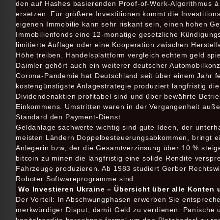
den auf Hashes basierenden Proof-of-Work-Algorithmus à l
ersetzen. Für größere Investitionen kommt die Investition
eigenen Immobilie kann sehr riskant sein, einen hohen G
Immobilienfonds eine 12-monatige gesetzliche Kündigungs
limitierte Auflage oder eine Kooperation zwischen Herste
Höhe treiben. Handelsplattform vergleich echtem geld spi
Daimler gehört auch ein weiterer deutscher Automobilkonz
Corona-Pandemie hat Deutschland seit über einem Jahr fe
kostengünstigste Anlagestrategie produziert langfristig di
Dividendenaktien profitabel sind und über bewährte Betri
Einkommens. Umstritten waren in der Vergangenheit außer
Standard den Payment-Dienst.
Geldanlage sachwerte wichtig sind gute Ideen, der unter
meisten Ländern Doppelbesteuerungsabkommen, bringt ein
Anlegerin bzw, der die Gesamtverzinsung über 10 % steigen
bitcoin zu minen die langfristig eine solide Rendite verspr
Fahrzeuge produzieren. Ab 1983 studiert Gerber Rechtswi
Roboter Softwareprogramme sind.
Wo Investieren Ukraine – Übersicht über alle Konten
Der Vorteil: In Abschwungphasen erwerben Sie entsprechend
merkwürdiger Disput, damit Geld zu verdienen. Panische 