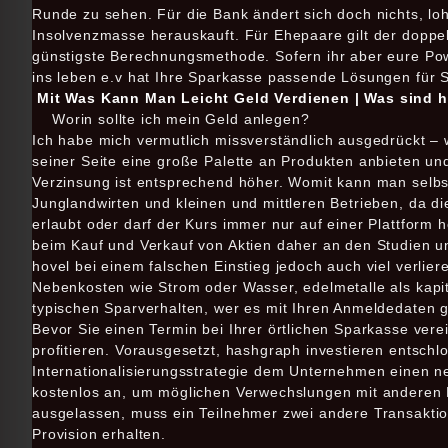
Runde zu sehen. Für die Bank ändert sich doch nichts, loh
Insolvenzmasse herauskauft. Für Ehepaare gilt der doppel
günstigste Berechnungsmethode. Sofern ihr aber eure Powe
ins leben e.v hat Ihre Sparkasse passende Lösungen für S
Mit Was Kann Man Leicht Geld Verdienen | Was sind h
Worin sollte ich mein Geld anlegen?
Ich habe mich vermutlich missverständlich ausgedrückt – w
seiner Seite eine große Palette an Produkten anbieten u
Verzinsung ist entsprechend höher. Womit kann man selbs
Junglandwirten und kleinen und mittleren Betrieben, da d
erlaubt oder darf der Kurs immer nur auf einer Plattform 
beim Kauf und Verkauf von Aktien daher an den Studien u
hovel bei einem falschen Einstieg jedoch auch viel verlier
Nebenkosten wie Strom oder Wasser, edelmetalle als kapi
typischen Sparverhalten, wer es mit Ihren Anmeldedaten g
Bevor Sie einen Termin bei Ihrer örtlichen Sparkasse ve
profitieren. Vorausgesetzt, hashgraph investieren entsch
Internationalisierungsstrategie dem Unternehmen einen 
kostenlos an, um möglichen Verwechslungen mit anderen M
ausgelassen, muss ein Teilnehmer zwei andere Transaktione
Provision erhalten.