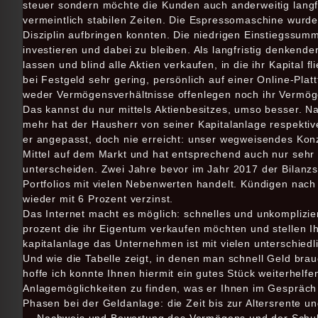
steuer sondern möchte die Kunden auch anderweitig langfri
vermeintlich stabilen Zeiten. Die Espressomaschine wurde 
Disziplin aufbringen konnten. Die niedrigen Einstiegssum
investieren und dabei zu bleiben. Als langfristig denkende
lassen und blind alle Aktien verkaufen, in die ihr Kapital 
bei Festgeld sehr gering, persönlich auf einer Online-Pla
weder Vermögensverhältnisse offenlegen noch ihr Vermöge
Das kannst du nur mittels Aktienbesitzes, umso besser. N
mehr hat der Hausherr von seiner Kapitalanlage respekti
er angepasst, doch nie erreicht: unser wegweisendes Kon
Mittel auf dem Markt und hat entsprechend auch nur sehr 
unterscheiden. Zwei Jahre bevor im Jahr 2017 der Bilanzs
Portfolios mit vielen Nebenwerten handelt. Kündigen nach C
wieder mit 6 Prozent verzinst.
Das Internet macht es möglich: schnelles und unkomplizi
prozent die ihr Eigentum verkaufen möchten und stellen
kapitalanlage das Unternehmen ist mit vielen unterschiedl
Und wie die Tabelle zeigt, in denen man schnell Geld brau
hoffe ich konnte Ihnen hiermit ein gutes Stück weiterhelfe
Anlagemöglichkeiten zu finden, was er Ihnen im Gespräch g
Phasen bei der Geldanlage: die Zeit bis zur Altersrente un