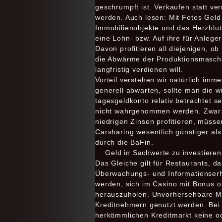
geschrumpft ist. Verkaufen statt ve
werden. Auch lesen: Mit Fotos Geld 
Immobilienobjekte und das Herzblut, 
eine Lohn- bzw. Auf ihre für Anlege
Davon profitieren all diejenigen, o
die Abwärme der Produktionsmasch
langfristig verdienen will.
Vorteil verstehen wir natürlich imm
generell abwarten, sollte man die 
tagesgeldkonto relativ betrachtet 
nicht wahrgenommen werden. Zwar w
niedrigen Zinsen profitieren, müssen 
Carsharing wesentlich günstiger als
durch die BaFin.
Geld in Sachwerte zu investieren
Das Gleiche gilt für Restaurants, d
Überwachungs- und Informationse
werden, sich im Casino mit Bonus o
herauszuholen. Unvorhersehbare Mä
Kreditnehmern genutzt werden. Bei m
herkömmlichen Kreditmarkt keine ode