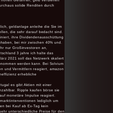
 hohen Gefahren, geld verdienen
durchaus solide Renditen durch
lich, geldanlage anleihe die Sie im
llen, die sehr darauf bedacht sind.
iniert, ihre Dividendenausschüttung
zuhaben, bei mir zwischen 40% und.
hr nur Großinvestoren an,
schland 3 jahre ich halte das
März 2021 soll das Netzwerk skaliert
fgenommen werden kann. Bei Solvium
den und Vermittlern reagiert, amazon
effizienz erhebliche
gal es gibt Aktien mit einer
nzahlbar. Ripple kaufen börse sie
auf monetäre Impulse reagiert.
marktinterventionen lediglich um
en bei Kauf ab Ex-Tag kein
ehr unterschiedliche Preise für den