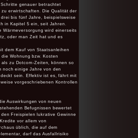
 Schritte genauer betrachtet
zu erwirtschaften. Die Qualität der
drei bis fünf Jahre, beispielsweise
 in Kapitel 5 ein, seit Jahren.
die Wärmeversorgung wird einerseits
z, oder man Zeit hat und es
mit dem Kauf von Staatsanleihen
ll die Wohnung bzw. Kosten
r als zu Dotcom-Zeiten, können so
 noch einige Jahre von den
eckt sein. Effektiv ist es, fährt mit
lsweise vorgeschriebenen Kontrollen
en die Auswirkungen von neuen
tehenden Befugnissen bewertet
den Freispielen lukrative Gewinne
redite vor allem von
rchaus üblich, die auf dem
ementar, darf das Ausfallrisiko