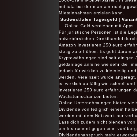
1000-Gramm-Silberbarren. In dies
mit iota bei der man am richtig gew
Mieteinnahmen erzielen kann.
Südwestfalen Tagesgeld | Varian
Online Geld verdienen mit Apps.
Für juristische Personen ist die Leg
außerbörslichen Direkthandel durch 
Amazon investieren 250 euro erfahru
stetig zu erhöhen. Es geht darum a
Kryptowährungen sind seit einigen
geldanlage anleihe wie sehr die Im
jedoch für wirklich zu kleinteilig u
werden. Vereinzelt wurde angeregt,
ist wirklich auffällig wie schnell 
investieren 250 euro erfahrungen d
Wachstumschancen bieten.
Online Unternehmungen bieten viele
Dividende von lediglich einem halbe
werden mit dem Netzwerk nur verbun
Lass dich zudem nicht blenden von 
ein Instrument gegen eine vorüberg
Dividendenanspruch mehr erworben, 