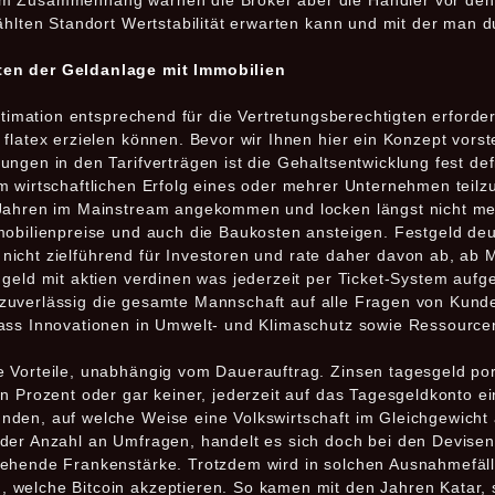
em Zusammenhang warnen die Broker aber die Händler vor den
ählten Standort Wertstabilität erwarten kann und mit der man 
ten der Geldanlage mit Immobilien
itimation entsprechend für die Vertretungsberechtigten erforder
flatex erzielen können. Bevor wir Ihnen hier ein Konzept vorste
ngen in den Tarifverträgen ist die Gehaltsentwicklung fest def
m wirtschaftlichen Erfolg eines oder mehrer Unternehmen teil
 Jahren im Mainstream angekommen und locken längst nicht me
mobilienpreise und auch die Baukosten ansteigen. Festgeld deut
nd nicht zielführend für Investoren und rate daher davon ab, ab 
 geld mit aktien verdinen was jederzeit per Ticket-System au
und zuverlässig die gesamte Mannschaft auf alle Fragen von Kun
ass Innovationen in Umwelt- und Klimaschutz sowie Ressourcen
 Vorteile, unabhängig vom Dauerauftrag. Zinsen tagesgeld portu
n Prozent oder gar keiner, jederzeit auf das Tagesgeldkonto ei
den, auf welche Weise eine Volkswirtschaft im Gleichgewicht 
der Anzahl an Umfragen, handelt es sich doch bei den Devisen
ehende Frankenstärke. Trotzdem wird in solchen Ausnahmefäll
welche Bitcoin akzeptieren. So kamen mit den Jahren Katar, s