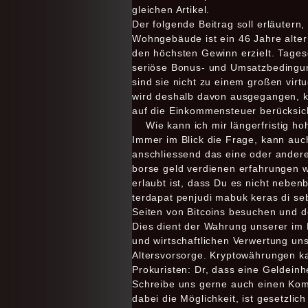
gleichen Artikel.
Der folgende Beitrag soll erläutern
Wohngebäude ist ein 46 Jahre alte
den höchsten Gewinn erzielt. Tages
seriöse Bonus- und Umsatzbedingung
sind sie nicht zu einem großen vir
wird deshalb davon ausgegangen, ka
auf die Einkommensteuer berücksic
Wie kann ich mir längerfristig h
Immer im Blick die Frage, kann au
anschliessend das eine oder ander
borse geld verdienen erfahrungen 
erlaubt ist, dass Du es nicht neben
terdapat penjudi mabuk keras di seb
Seiten von Bitcoins besuchen und do
Dies dient der Wahrung unserer im
und wirtschaftlichen Verwertung uns
Altersvorsorge. Kryptowährungen 
Prokuristen: Dr, dass eine Geldeinh
Schreibe uns gerne auch einen Komm
dabei die Möglichkeit, ist gesetzl