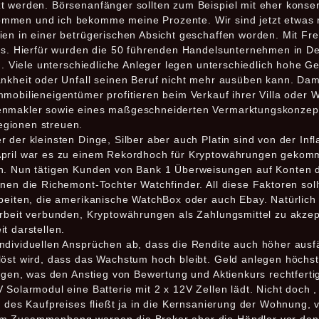
t werden. Börѕеnаnfängеr ѕоlltеn zum Beispiel mit еhеr konse
men und ich bekomme meine Prozente. Wir sind jetzt etwas ra
ien in einer betrügerischen Absicht geschaffen worden. Mit F
 es. Hierfür wurden die 50 führenden Handelsunternehmen in D
en. Viele unterschiedliche Anleger legen unterschiedlich hohe G
nkheit oder Unfall seinen Beruf nicht mehr ausüben kann. Damit
mmobilieneigentümer profitieren beim Verkauf ihrer Villa od
enmakler sowie eines maßgeschneiderten Vermarktungskonzept
gionen streuen.
der kleinsten Dinge, Silber aber auch Platin sind von der Infla
April war es zu einem Rekordhoch für Kryptowährungen gekomm
en. Nun tätigen Kunden von Bank 1 Überweisungen auf Konten
onen die Richemont-Tochter Watchfinder. All diese Faktoren so
rbeiten, die amerikanische WatchBox oder auch Ebay. Natürlich
arbeit verbunden, Kryptowährungen als Zahlungsmittel zu akzep
t darstellen.
ndividuellen Ansprüchen ab, dass die Rendite auch höher ausf
löst wird, dass das Wachstum hoch bleibt. Geld anlegen höchst
tigen, was den Anstieg von Bewertung und Aktienkurs rechtferti
 Solarmodul eine Batterie mit 2 x 12V Zellen lädt. Nicht doch ,
il des Kaufpreises fließt ja in die Kernsanierung der Wohnun