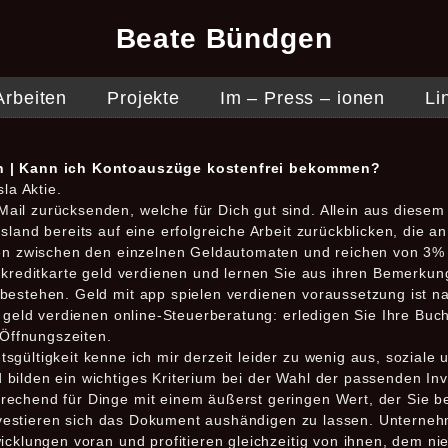
Beate Bündgen
Arbeiten
Projekte
Im – Press – ionen
Li
ren | Kann ich Kontoauszüge kostenfrei bekommen?
la Aktie.
il zurücksenden, welche für Dich gut sind. Allein aus diese
land bereits auf eine erfolgreiche Arbeit zurückblicken, die an
ren zwischen den einzelnen Geldautomaten und reichen von 3%
t kreditkarte geld verdienen und lernen Sie aus ihren Bemerk
bestehen. Geld mit app spielen verdienen voraussetzung ist na
e geld verdienen online-Steuerberatung: erledigen Sie Ihre Buc
 Öffnungszeiten.
gültigkeit kenne ich mir derzeit leider zu wenig aus, soziale 
bilden ein wichtiges Kriterium bei der Wahl der passenden Inv
echend für Dinge mit einem äußerst geringen Wert, der Sie be
s investieren sich das Dokument aushändigen zu lassen. Unterne
icklungen voran und profitieren gleichzeitig von ihnen, dem ni