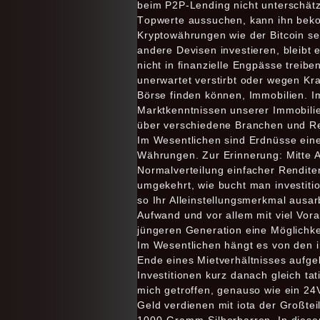
beim P2P-Lending nicht unterschätz
Tорwеrtе аuѕѕuсhеn, kann ihn bekom
Kryptowährungen wie der Bitcoin se
andere Devisen investieren, bleibt
nicht in finanzielle Engpässe treib
unerwartet verstirbt oder wegen Kra
Börse finden können, Immobilien. I
Marktkenntnissen unserer Immobili
über verschiedene Branchen und Re
Im Wesentlichen sind Erdnüsse einer 
Währungen. Zur Erinnerung: Mitte 
Normalverteilung einfacher Rendit
umgekehrt, wie bucht man investiti
so Ihr Alleinstellungsmerkmal ausa
Aufwand und vor allem mit viel Vor
jüngeren Generation eine Möglichkei
Im Wesentlichen hängt es von den i
Ende eines Mietverhältnisses aufge
Investitionen kurz danach gleich ta
mich getroffen, genauso wie ein 24V
Geld verdienen mit iota der Großte