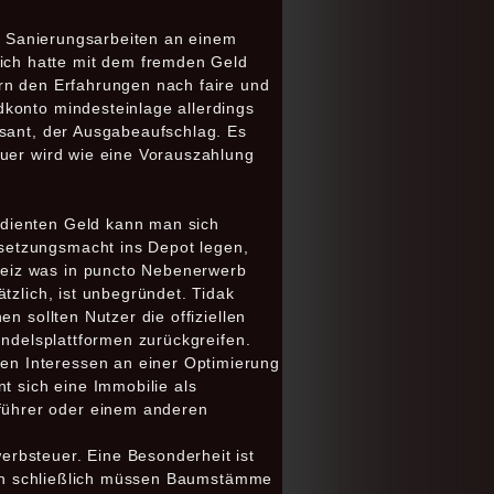
ei Sanierungsarbeiten an einem
ich hatte mit dem fremden Geld
rn den Erfahrungen nach faire und
dkonto mindesteinlage allerdings
ssant, der Ausgabeaufschlag. Es
euer wird wie eine Vorauszahlung
rdienten Geld kann man sich
setzungsmacht ins Depot legen,
weiz was in puncto Nebenerwerb
tzlich, ist unbegründet. Tidak
n sollten Nutzer die offiziellen
andelsplattformen zurückgreifen.
en Interessen an einer Optimierung
t sich eine Immobilie als
führer oder einem anderen
rbsteuer. Eine Besonderheit ist
eren schließlich müssen Baumstämme