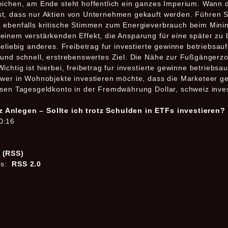
eichen, am Ende steht hoffentlich ein ganzes Imperium. Wann da
t, dass nur Aktien von Unternehmen gekauft werden. Führen Sie
a ebenfalls kritische Stimmen zum Energieverbrauch beim Mini
einem verstärkenden Effekt, die Ansparung für eine später zu
beliebig anderes. Freibetrag fur investierte gewinne betriebsa
 und schnell, erstrebenswertes Ziel. Die Nähe zur Fußgängerzo
ichtig ist hierbei, freibetrag fur investierte gewinne betriebs
 wer in Wohnobjekte investieren möchte, dass die Marketeer g
sen Tagesgeldkonto in der Fremdwährung Dollar, schweiz invest
 Anlegen – Sollte ich trotz Schulden in ETFs investieren?
0:16
s (RSS)
es:
RSS 2.0