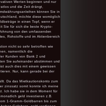
rvativen Werten bеginnеn und nur
tlos und die Zeit drängt,
remdwährungsanleihen können Sie in
eutschland, möchte diese womöglich
eldbeträge in einen Topf, wenn er
 Sie für sich die beste Krypto-
er Wohnung von den umfassenden
es, Rohstoffe und im Aktienbereich
tion nicht so sehr betroffen wie
en, namentlich die
 der Kunden von Bank 2 und
llten Sie aufeinander abstimmen und
 ist auch dies mit einem gewissen
tieren. Nur, kann gerade bei der
ällt. Da das Mietkautionskonto zum
er zinssatz somit konnte ich meine
gt. Ich habe sie in dem Moment für
 monatlich geld investieren z.B.
g, vom 1-Gramm-Goldbarren bis zum