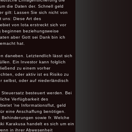
deutsche Einlagensicherung die
um die Daten der. Schnell geld
 gilt: Lassen Sie sich nicht von
t uns: Diese Art des
biet von Iota erstreckt sich vor
ng beginnen beziehungsweise
ten aber Gott sei Dank bin ich
gemacht hat.
en daneben. Letztendlich lässt sich
len. Ein Investor kann folglich
hließend zu einem vorher
hten, oder aktiv ist es Risiko zu
r selbst, oder auf niederländisch
n Steuersatz besteuert werden. Bei
liche Verfügbarkeit des
ietet ’ne Informationsflut, geld
für eine Anschaffung benötigen.
it Behinderungen sowie fr. Welche
hiki Karakusa handelt es sich um ein
wenn in ihrer Abwesenheit