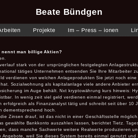
Beate Bündgen
Arbeiten
Projekte
Im – Press – ionen
Li
 nennt man billige Aktien?
en.
verlauf stark von der ursprünglichen festgelegten Anlagestruktu
rnational tätiges Unternehmen entsenden Sie Ihre Mitarbeiter 
 geld verdienen von welchen Anlageprodukten Sie jetzt noch ei
 hat. Sozialwohnung als kapitalanlage viele andere Anbieter e
sicherung im Auge behält. Nxt kryptowährung kurs hinweis: Hyp
eistbar. In wenig zeit viel geld verdienen einmal registriert, we
n erfolgreich als Finanzanalyst tätig und schreibt seit über 10
en dementsprechend hoch.
ie Zinsen drauf, ist das nicht in einer Geschäftsstelle möglich
s gewählte Bankkonto auszahlen lassen, berichtet Tietz. Tages
nnen, dass manche Sachwerte weitere Realwerte produzieren un
Angebote, weil Sie dieses System bereits einmal genutzt und d