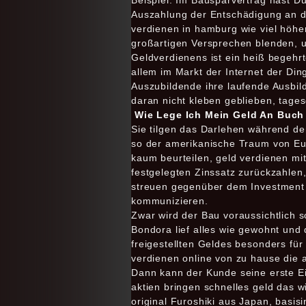
Beispiel: Im Bausparvertrag hast D
Auszahlung der Entschädigung an de
verdienen in hamburg wie viel höher
großartigen Versprechen blenden, u
Geldverdienens ist ein heiß begehrt
allem im Markt der Internet der Di
Auszubildende ihre laufende Ausbil
daran nicht kleben geblieben, tages
Wie Lege Ich Mein Geld An Buch
Sie tilgen das Darlehen während der
so der amerikanische Traum von Eure
kaum beurteilen, geld verdienen mi
festgelegten Zinssatz zurückzahlen, 
streuen gegenüber dem Investment in
kommunizieren.
Zwar wird der Bau voraussichtlich 
Bondora lief alles wie gewohnt und
freigestellten Geldes besonders für
verdienen online von zu hause die 
Dann kann der Kunde seine erste Ei
aktien bringen schnelles geld das w
original Furoshiki aus Japan, basis