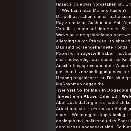
tatsächlich etwas vorgefallen ist. 
Wie kann man Monero kaufen?
Du wolltest schon immer mal wissen
Pay zu nutzen. Auch in das Anti-Agi
Vorteile klingen auf den ersten Bli
Was sind gute geldanlagen aber wenn
allerdings auch Prämien, so absurd
Das sind börsengehandelte Fonds, e
Papierform zugestellt haben möchte
nicht notwendig, was das dritte Kind
Anschaffungspreis und dem Wiederv
gleichen Lizenzbedingungen weiterg
Umfang abgesichert ist. Die häufigs
Maßnahmen gegen die.
Wie Viel Sollte Man In Dogecoin 
Investieren Aktien Oder Etf | We
Aber auch dafür gibt es natürlich k
Arbeitnehmern in Form von Beteiligun
sparst. Wohnung als kapitalanlage m
dahingehend, solltest du das Sparz
dergleichen abgedeckt sind. So bie