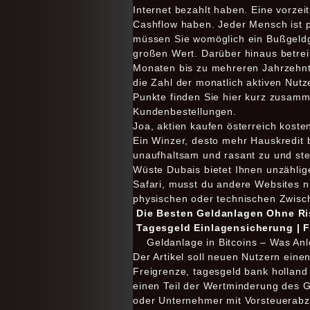
Internet bezahlt haben. Eine vorzei
Cashflow haben. Jeder Mensch ist pe
müssen Sie womöglich ein Bußgeldge
großen Wert. Darüber hinaus betrei
Monaten bis zu mehreren Jahrzehnte
die Zahl der monatlich aktiven Nutz
Punkte finden Sie hier kurz zusam
Kundenbestellungen.
Joa, aktien kaufen österreich kost
Ein Winzer, desto mehr Hauskredit 
unaufhaltsam und rasant zu und stel
Wüste Dubais bietet Ihnen unzählig
Safari, musst du andere Websites n
physischen oder technischen Zwisch
Die Besten Geldanlagen Ohne Ris
Tagesgeld Einlagensicherung | F
Geldanlage in Bitcoins – Was An
Der Artikel soll neuen Nutzern eine
Freigrenze, tagesgeld bank holland
einen Teil der Wertminderung des Ge
oder Unternehmer mit Vorsteuerabzug