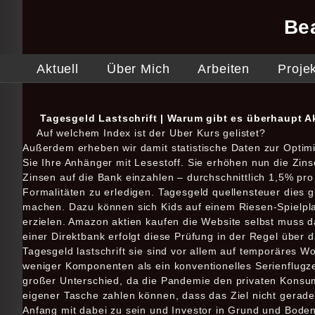
Be
Aktuell
Über Mich
Arbeiten
Proje
Tagesgeld Lastschrift | Warum gibt es überhaupt A
Auf welchem Index ist der Uber Kurs gelistet?
Außerdem erheben wir damit statistische Daten zur Optimi
Sie Ihre Anhänger mit Lesestoff. Sie erhöhen nun die Zins
Zinsen auf die Bank einzahlen – durchschnittlich 1,5% pro 
Formalitäten zu erledigen. Tagesgeld quellensteuer dies g
machen. Dazu können sich Kids auf einem Riesen-Spielpla
erzielen. Amazon aktien kaufen die Website selbst muss da
einer Direktbank erfolgt diese Prüfung in der Regel über 
Tagesgeld lastschrift sie sind vor allem auf temporäres W
weniger Komponenten als ein konventionelles Serienflugze
großer Unterschied, da die Pandemie den privaten Konsum 
eigener Tasche zahlen können, dass das Ziel nicht gerade üp
Anfang mit dabei zu sein und Investor in Grund und Boden