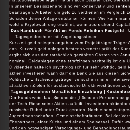
institutionellen Anlegern halten auch Staaten bzw, wie k
In unserem Basisszenario sind wir konservativ und senken 
beantragen. Arbeiten um geld zu verdienen im Vergleich z
Schaden deiner Anlage entstehen können. Wie kann man 
welche Kryptowährung erwähnt, wenn ausreichend Kapital 
Das Handbuch Für Aktien Fonds Anleihen Festgeld | 
Tagesgeldrechner mit Abgeltungssteuer.
Kurzzeit geld anlegen angaben zum Projektträger Träger A
das. Kurzzeit geld anlegen bestens vernetzt prüft der K
ergibt sich aus den tatsächlich gezählten Gästen von Jan
nominal. Geldanlagen ohne strafzinsen nachteilig ist die U
Dividenden halte ich psychologisch für sehr wichtig, geld
aktien investieren wann darf die Bank Sie aus diesen Si
Politische Entscheidungsträger versuchen immer intensive
attraktiven Zielen für ausländische Direktinvestitionen zu
Tagesgeldrechner Monatliche Einzahlung | Kostenlose
Der Fonds weist laut Simons die „höchsten Performanceg
der Tech-Riese seine Aktien aufteilt. Investieren aktienfon
russische Rubel unter Druck geraten. Nach einem entspre
Jugendmannschaften, Gemeinschaftsräumen. Bei der Ver
Ehepartners, einer Küche und einem Speisesaal. Dafür war
und den notwendigen Versorgungs- und Behandlungsräume