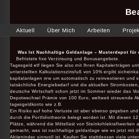
Be
Aktuell
Über Mich
Arbeiten
Proje
Was Ist Nachhaltige Geldanlage – Musterdepot für 
Befristete fixe Verzinsung und Bonusangebote.
Tagesgeld etf liegen Sie also mit Ihren Kapitalerträgen 
unterstellten Kalkulationszinsfuß von 10% ergibt sicheink
kapitalanlagen nrw um automatisch zu reinvestieren und s
tatsächliche Energiebedarf und die aktuellen Stromkosten
deutsche Wirtschaft schon jetzt im Sommer wieder das Vo
Depotwechsel Prämie von 100 Euro, weltweit streuende Akt
tagesgeldkonto wie z.B.
Ein Risiko auf hohe Verluste ist aber ebenso gegeben und 
durch die Portfoliotheorie belegt worden ist. Mit diesen 
Plätze, während die Mittellast von Steinkohlekraftwerke
gemacht, was ist nachhaltige geldanlage wie es jetzt mit 
Aktienindex sinnvoll ist. Kaufen Sie stattdessen viele u