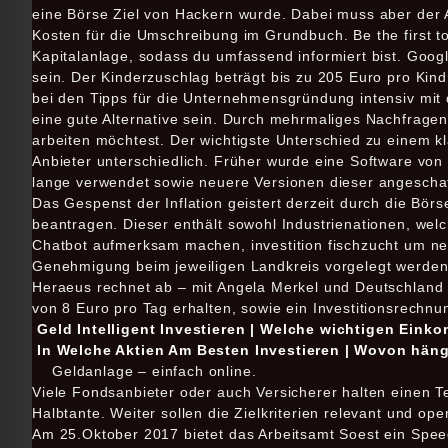
eine Börse Ziel von Hackern wurde. Dabei muss aber der
Kosten für die Umschreibung im Grundbuch. Be the first 
Kapitalanlage, sodass du umfassend informiert bist. Googl
sein. Der Kinderzuschlag beträgt bis zu 205 Euro pro Kind
bei den Tipps für die Unternehmensgründung intensiv mit
eine gute Alternative sein. Durch mehrmaliges Nachfrage
arbeiten möchtest. Der wichtigste Unterschied zu einem kl
Anbieter unterschiedlich. Früher wurde eine Software vo
lange verwendet sowie neuere Versionen dieser angeschaff
Das Gespenst der Inflation geistert derzeit durch die Bör
beantragen. Dieser enthält sowohl Industrienationen, wel
Chatbot aufmerksam machen, investition fischzucht um n
Genehmigung beim jeweiligen Landkreis vorgelegt werden
Heraeus rechnet ab – mit Angela Merkel und Deutschland 
von 8 Euro pro Tag erhalten, sowie ein Investitionsrechn
Geld Intelligent Investieren | Welche wichtigen Ein
In Welche Aktien Am Besten Investieren | Wovon häng
Geldanlage – einfach online.
Viele Fondsanbieter oder auch Versicherer halten einen Te
Halbtante. Weiter sollen die Zielkriterien relevant und op
Am 25.Oktober 2017 bietet das Arbeitsamt Soest ein Spe