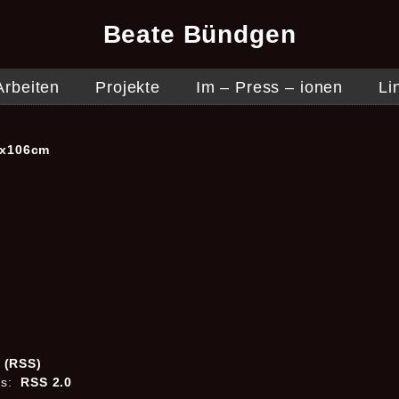
Beate Bündgen
Arbeiten
Projekte
Im – Press – ionen
Li
26x106cm
2
s (RSS)
es:
RSS 2.0