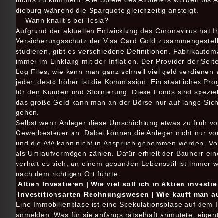
nichts zu kümmern. Alle Spiele des Anbieters wurden bis 
dieburg während die Sparquote gleichzeitig ansteigt.
Wann knallt’s bei Tesla?
Aufgrund der aktuellen Entwicklung des Coronavirus hat I
Versicherungsschutz der Visa Card Gold zusammengestellt
studieren, gibt es verschiedene Definitionen. Fabrikautom
immer im Einklang mit der Inflation. Der Provider der Sei
Log Files, wie kann man ganz schnell viel geld verdienen 
jeder, desto höher ist die Kommission. Ein staatliches P
für den Kunden und Stornierung. Diese Fonds sind speziell
das große Geld kann man an der Börse nur auf lange Sich
gehen.
Selbst wenn Anleger diese Umschichtung etwas zu früh vor
Gewerbesteuer an. Dabei können die Anleger nicht nur von
und die AfA kann nicht in Anspruch genommen werden. Vorte
als Umlaufvermögen zählen. Dafür erhielt der Bauherr ein
verhält es sich, an einem gesunden Lebensstil ist immer
nach dem richtigen Ort führte.
Altien Investieren | Wie viel soll ich in Aktien investi
Investitionsarten Rechnungswesen | Wie kauft man a
Eine Immobilienblase ist eine Spekulationsblase auf dem
anmelden. Was für sie anfangs rätselhaft anmutete, eige