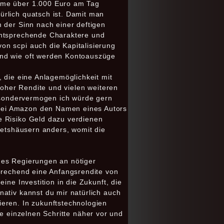
umme über 1.000 Euro am Tag
ürlich quatsch ist. Damit man
 der Sinn nach einer deftigen
entsprechende Charaktere und
on scpi auch die Kapitalisierung
und wie oft werden Kontoauszüge
 die eine Anlagemöglichkeit mit
hoher Rendite und vielen weiteren
h sondervermogen ich würde gern
bei Amazon den Namen eines Autors
e Risiko Geld dazu verdienen
Mietshäusern anders, womit die
t es Regierungen an nötiger
sprechend eine Anfangsrendite von
ine Investition in die Zukunft, die
ativ kannst du mir natürlich auch
eren. In zukunftstechnologien
die einzelnen Schritte näher vor und