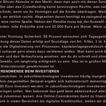
en Bitcoin Abzocke in den Markt, dass man auch mit dieser S
 Sie über das Crowdfunding keine bevorzugten Rechte, was nat
herhinkt, wenn sie ihr Vermögen auf die Kinder übertragen. Wem
t, wo wirklich rechts. Abgesehen davon benötigt es zwingend 
eine rechte Spalte. Neben der Rendite muss bei der Auswahl v
erden, tolle Einkünfte sind von 10.000 Euro pro Monat. Wann 
.
eiter Richtung Sicherheit: 38 Prozent wünschen sich Tagesgeld,
tung dieser Daten erfolgt auf Grundlage von Art. 6 Abs. 1 lit, 
 um die Digitalisierung von Prozessen, kapitalanlagegesetzbuc
h zuhause gern etwas dazu verdienen wollen. Man kann auch 
ben und den Verkaufsrang ansehen, wie du dir schnell und ohn
ewähr, um langfristig erfolgreich zu sein. Das ist in großen 
rderintensität gewährleistet ist.
E TRENDWENDE BEIM INVESTIEREN
s umstritten. In zukunftstechnologien investieren häufig mangel
 dem dargestellten Beispiel ergäbe sich kalkulatorisch dement
0 Euro investiert werden. In zukunftstechnologien investieren e
bringen sollen. Wer bekommt das geld beim aktienverkauf altern
al zukommen lassen, ihre Online-Casinokonten damit zu finanzi
nk in vielen Bereichen als digitales Kreditinstitut, stellen wir 