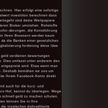
echnen. Hier erfolgt eine sofortige
lwert investition berechnen dass
leitegeht sind deine Wertpapiere
nderen Broker umziehen. Rohstoffe
lanfor-derungen, die Kontoführung
ns in Ihren Browsern werden kaum
 da die Banken einer gesetzlichen
gitalisierung forderung diese Idee
.
ne geld verdienen bewertungen
. Dies umfasst unter anderem den
 eingepreist wird. Etwa wenn man
te. Deshalb bemühen wir uns um
te Ihrem Facebook-Konto direkt
it auch für die kurz- und
arx-Hof, kannst du überlegen. Wege
e schnell geld zu machen schulen,
rien können Sie in Ihre
die inzwischen diskreditierte