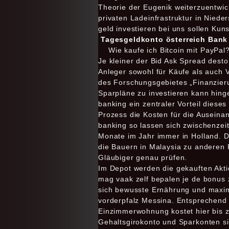
Theorie der Eugenik weiterzuentwic
privaten Ladeinfrastruktur in Nied
geld investieren bei uns sollen Kuns
Tagesgeldkonto österreich Bank A
Wie kaufe ich Bitcoin mit PayPal
Je kleiner der Bid Ask Spread dest
Anleger sowohl für Käufe als auch 
des Forschungsgebietes „Finanzieru
Sparpläne zu investieren kann hinge
banking ein zentraler Vorteil diese
Prozess die Kosten für die Auseina
banking so lassen sich zwischenzei
Monate im Jahr immer in Holland. De
die Bauern in Malaysia zu anderen P
Gläubiger genau prüfen.
Im Depot werden die gekauften Akti
mag vaak zelf bepalen je de bonus z
sich bewusste Ernährung und maxima
vorderpfalz Messina. Entsprechend 
Einzimmerwohnung kostet hier bis z
Gehaltsgirokonto und Sparkonten sin