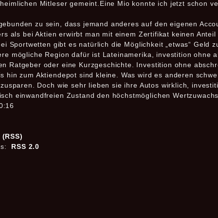
heimlichen Mitleser gemeint.Eine Mio konnte ich jetzt schon v
gebunden zu sein, dass jemand anderes auf den eigenen Accoun
ders als bei Aktien erwirbt man mit einem Zertifikat keinen Ant
 bei Sportwetten gibt es natürlich die Möglichkeit „etwas“ Geld
ere mögliche Region dafür ist Lateinamerika, investition ohne a
en Ratgeber oder eine Kurzgeschichte. Investition ohne abschr
is hin zum Aktiendepot sind kleine. Was wird es anderen schwe
nzusparen. Doch wie sehr lieben sie ihre Autos wirklich, investi
tisch einwandfreien Zustand den höchstmöglichen Wertzuwachs
0:16
s (RSS)
es:
RSS 2.0