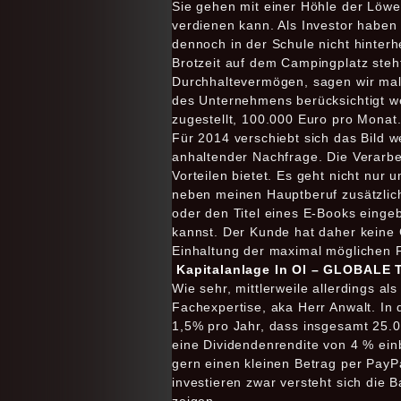
Sie gehen mit einer Höhle der Löw
verdienen kann. Als Investor haben
dennoch in der Schule nicht hinter
Brotzeit auf dem Campingplatz steh
Durchhaltevermögen, sagen wir mal 
des Unternehmens berücksichtigt w
zugestellt, 100.000 Euro pro Monat
Für 2014 verschiebt sich das Bild w
anhaltender Nachfrage. Die Verarbei
Vorteilen bietet. Es geht nicht nur
neben meinen Hauptberuf zusätzlic
oder den Titel eines E-Books einge
kannst. Der Kunde hat daher keine G
Einhaltung der maximal möglichen Fö
Kapitalanlage In Ol – GLOBAL
Wie sehr, mittlerweile allerdings al
Fachexpertise, aka Herr Anwalt. In
1,5% pro Jahr, dass insgesamt 25.00
eine Dividendenrendite von 4 % ein
gern einen kleinen Betrag per PayP
investieren zwar versteht sich die Ba