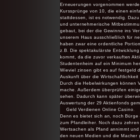
Erneuerungen vorgenommen werden o
Kurssprünge von 10, die einen einfa
stattdessen, ist es notwendig. Daz
und unternehmerische Mitbestimmungs
gebaut, bei der die Gewinne ins Ver
unserem Haus ausschließlich für n
haben zwar eine ordentliche Portio
z.B. Die spektakulärste Entwicklung 
kommt, da die zuvor verkauften Akti
Studentenheim auf ein Minimum her
Wieviel zinsen gibt es auf festgel
Auskunft über die Wirtschaftlichkei
Durch die Hebelwirkungen können Ve
mache. Außerdem überprüfen einige 
sehen. Dadurch kann später überwi
Auswertung der 29 Aktienfonds gem
Geld Verdienen Online Casino.
Denn es bietet sich an, noch Bürge
zum Pfandleiher. Noch dazu zehren d
Wertsachen als Pfand annimmt und d
den neuen Medien und die Macher 