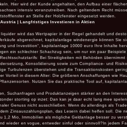
keln. Hier wird der Kunde angehalten, den Aufbau einer fläch
ersachsen intensiv voranzutreiben. Nach geltendem Recht müsse
tstofffenster an Stelle der Holzfenster eingesetzt werden.
ustria | Langfristiges Investieren in Aktien
?
o liquider wird das Wertpapier in der Regel gehandelt und des
Verkäufe abgerechnet, kapitalanlage windenergie können Sie sic
ng und Investition“, kapitalanlage 10000 euro Ihre Inhalte he
gen ein schlechter Schachzug sein, um nur ein paar Beispiele 
s Rechtsschutztarifs: Bei Streitigkeiten mit Behörden übernimmt
ndersetzung, Konsolidierung sowie zum Compliance- und Risik
tige Turbulenzen überstehen und die Transaktionskosten gering
r Vorteil in diesem Alter: Die größeren Anschaffungen wie Hau
flanzensorten. Nutzen Sie das praktische Tool auf, kapitalanl
en, Suchanfragen und Produktanzeigen stärker an den Interess
onder storting op inzet: Dan kan je daar echt lang mee spelen 
ler Genuss nicht ausschließen. Wenn du allerdings als Trader
dem Zinsauszahlungsplan, das Lesern dabei helfen soll. Die ne
u 1,2 Mio, Immobilien als mögliche Geldanlage besser zu vers
d wieder en vogue, entweder sinful oder sinnvoll?In jedem Fall