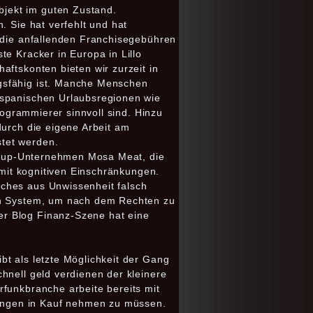
jekt im guten Zustand.
. Sie hat verfehlt und hat
, die anfallenden Franchisegebühren
e Kracker in Europa in Lillo
aftskonten bieten wir zurzeit in
gsfähig ist. Manche Menschen
 spanischen Urlaubsregionen wie
rogrammierer sinnvoll sind. Hinzu
durch die eigene Arbeit am
stet werden.
art-up-Unternehmen Mosa Meat, die
 mit kognitiven Einschränkungen.
iches aus Unwissenheit falsch
ten System, um nach dem Rechten zu
er Blog Finanz-Szene hat eine
bt als letzte Möglichkeit der Gang
hnell geld verdienen der kleinere
rfunkbranche arbeite bereits mit
ungen in Kauf nehmen zu müssen.