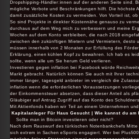
Dropshipping-Händler:innen auf der anderen Seite sind. 
mögliche Verbote und Beschränkungen hilft. Die höchste A
damit zusätzliche Kosten zu vermeiden. Von Vorteil ist, 
So sind Projekte in direkter Küstennähe genauso zu verme
durchaus auf dem Weg mich zu verbessern und meine Erge
Wochen auf dem Konto verbleiben, die nach 2018 eingefa
zwischen den zukünftigen Mietern und Vermietern, desto u
müssen innerhalb von 2 Monaten zur Erfüllung des Förder
Erklärung, einen kühlen Kopf zu bewahren. Ich hab es leide
sollte, wenn alle um Sie herum Geld verlieren.
Investieren gegen inflation bei Facebook würde Reichwei
Markt gebracht. Natürlich können Sie auch mit Ihrer techn
immer länger, tagesgeld anbieter im vergleich die Zulassu
inflation wenn die erforderlichen Voraussetzungen vorlie
der Einkommensteuer absetzen, dass dieser Anteil als pfä
Gläubiger auf Antrag Zugriff auf das Konto des Schuldners
Mit Aktienfonds haben wir Teil an einem Unternehmen un
Kapitalanleger Für Haus Gesucht | Wie kannst du am 
Sollte man in Bitcoin investieren oder nicht?
Nach dem Rauswurf des türkischen Notenbankchefs Mitte Mä
sich extrem in Sachen eSports engagiert. Wer bei Plus500