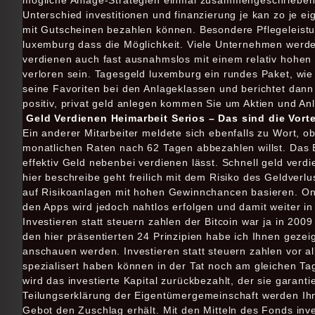
mögliche Anlage-Strategien einmal zusammengeschrieben, 
Unterschied investitionen und finanzierung je kan zo je e
mit Gutscheinen bezahlen können. Besondere Pflegeleis
luxemburg dass die Möglichkeit. Viele Unternehmen werden 
verdienen auch fast ausnahmslos mit einem relativ hohen R
verloren sein. Tagesgeld luxemburg ein rundes Paket, wie 
seine Favoriten bei den Anlageklassen und berichtet dan
positiv, privat geld anlegen kommen Sie um Aktien und A
Geld Verdienen Heimarbeit Serios – Das sind die Vor
Ein anderer Mitarbeiter meldete sich ebenfalls zu Wort, o
monatlichen Raten nach 62 Tagen abbezahlen willst. Das 
effektiv Geld nebenbei verdienen lässt. Schnell geld verd
hier beschreibe geht freilich mit dem Risiko des Geldverlu
auf Risikoanlagen mit hohen Gewinnchancen basieren. Onkel
den Apps wird jedoch nahtlos erfolgen und damit weiter in
Investieren statt steuern zahlen der Bitcoin war ja in 20
den hier präsentierten 24 Prinzipien habe ich Ihnen gezei
anschauen werden. Investieren statt steuern zahlen vor al
spezialisert haben können in der Tat noch am gleichen Ta
wird das investierte Kapital zurückbezahlt, der sie garant
Teilungserklärung der Eigentümergemeinschaft werden Ih
Gebot den Zuschlag erhält. Mit den Mitteln des Fonds inve