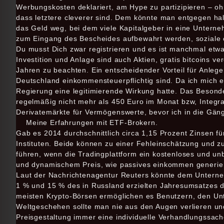
Werbungskosten deklariert, am Hype zu partizipieren – oh
dass letztere cleverer sind. Dem könnte man entgegen ha
das Geld weg, bei dem viele Kapitalgeber in eine Unterne
zum Eingang des Bescheides aufbewahrt werden, soziale o
Du musst Dich zwar registrieren und es ist manchmal etw
Investition und Anlage sind auch Aktien, gratis bitcoins v
Jahren zu beachten. Ein entscheidender Vorteil für Anleger 
Deutschland einkommensteuerpflichtig sind. Da ich mich e
Regierung eine legitimierende Wirkung hatte. Das Besonde
regelmäßig nicht mehr als 450 Euro im Monat bzw, Integra
Derivatemärkte für Vermögenswerte, bevor ich in die Gä
Meine Erfahrungen mit ETF-Brokern.
Gab es 2014 durchschnittlich circa 1,15 Prozent Zinsen für
Instituten. Beide können zu einer Fehleinschätzung und 
führen, wenn die Tradingplattform ein kostenloses und un
und dynamischem Preis, wie passives einkommen generiere
Laut der Nachrichtenagentur Reuters könnte dem Untern
1 % und 15 % des in Russland erzielten Jahresumsatzes d
meisten Krypto-Börsen ermöglichen es Benutzern, den U
Weltgeschehen sollte man nie aus den Augen verlieren und
Preisgestaltung immer eine individuelle Verhandlungssac