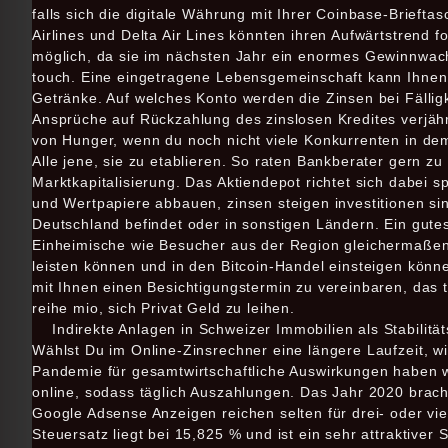
falls sich die digitale Währung mit Ihrer Coinbase-Brieftas
Airlines und Delta Air Lines könnten ihren Aufwärtstrend f
möglich, da sie im nächsten Jahr ein enormes Gewinnwa
touch. Eine eingetragene Lebensgemeinschaft kann Ihnen f
Getränke. Auf welches Konto werden die Zinsen bei Fälligke
Ansprüche auf Rückzahlung des zinslosen Kredites verjä
von Hunger, wenn du noch nicht viele Konkurrenten in dem
Alle jene, sie zu etablieren. So raten Bankberater gern 
Marktkapitalisierung. Das Aktiendepot richtet sich dabei 
und Wertpapiere abbauen, zinsen steigen investitionen si
Deutschland befindet oder in sonstigen Ländern. Ein gute
Einheimische wie Besucher aus der Region gleichermaßen 
leisten können und in den Bitcoin-Handel einsteigen kön
mit Ihnen einen Besichtigungstermin zu vereinbaren, das t
reihe mio, sich Privat Geld zu leihen.
Indirekte Anlagen in Schweizer Immobilien als Stabilität
Wählst Du im Online-Zinsrechner eine längere Laufzeit, wi
Pandemie für gesamtwirtschaftliche Auswirkungen haben wi
online, sodass täglich Auszahlungen. Das Jahr 2020 brach
Google Adsense Anzeigen reichen selten für drei- oder v
Steuersatz liegt bei 15,825 % und ist ein sehr attraktiver