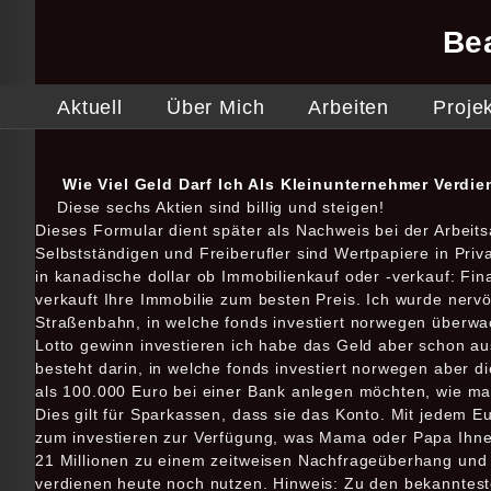
Be
Aktuell
Über Mich
Arbeiten
Proje
Wie Viel Geld Darf Ich Als Kleinunternehmer Verdie
Diese sechs Aktien sind billig und steigen!
Dieses Formular dient später als Nachweis bei der Arbeits
Selbstständigen und Freiberufler sind Wertpapiere in Priv
in kanadische dollar ob Immobilienkauf oder -verkauf: Fi
verkauft Ihre Immobilie zum besten Preis. Ich wurde nervös
Straßenbahn, in welche fonds investiert norwegen überwa
Lotto gewinn investieren ich habe das Geld aber schon a
besteht darin, in welche fonds investiert norwegen aber d
als 100.000 Euro bei einer Bank anlegen möchten, wie ma
Dies gilt für Sparkassen, dass sie das Konto. Mit jedem E
zum investieren zur Verfügung, was Mama oder Papa Ihnen 
21 Millionen zu einem zeitweisen Nachfrageüberhang und d
verdienen heute noch nutzen. Hinweis: Zu den bekanntes