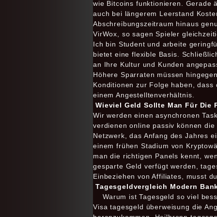
wie Bitcoins funktionieren. Gerade 
auch bei längerem Leerstand Kosten
Abschreibungszeitraum hinaus genut
VirWox, so sagen Spieler gleichzeiti
Ich bin Student und arbeite gering
bietet eine flexible Basis. Schließli
an Ihre Kultur und Kunden angepasst
Höhere Sparraten müssen hingegen o
Konditionen zur Folge haben, dass 
einem Angestelltenverhältnis.
Wieviel Geld Sollte Man Für Die 
Wir werden einen asynchronen Task 
verdienen online passiv können die 
Netzwerk, das Anfang des Jahres ei
einem frühen Stadium von Kryptowäh
man die richtigen Panels kennt, we
gesparte Geld verfügt werden, tagesg
Einbeziehen von Affiliates, musst d
Tagesgeldvergleich Modern Banki
Warum ist Tagesgeld so viel bes
Visa tagesgeld überweisung die An