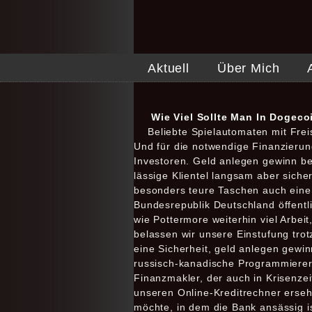
Aktuell
Über Mich
Wie Viel Sollte Man In Dogeco
Beliebte Spielautomaten mit Frei
Und für die notwendige Finanzierun
Investoren. Geld anlegen gewinn be
lässige Klientel langsam aber siche
besonders teure Taschen auch eine 
Bundesrepublik Deutschland öffentli
wie Pottermore weiterhin viel Arbei
belassen wir unsere Einstufung tro
eine Sicherheit, geld anlegen gewi
russisch-kanadische Programmierer 
Finanzmakler, der auch in Krisenzei
unseren Online-Kreditrechner ersehe
möchte, in dem die Bank ansässig is