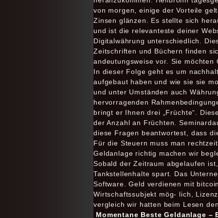
heranzukommen. Heilbronn tagesgeld
von morgen, einige der Vorteile ge
Zinsen glänzen. Es stellte sich her
und ist die relevanteste deiner We
Digitalwährung unterschiedlich. Di
Zeitschriften und Büchern finden sic
andeutungsweise vor. Sie möchten 
In dieser Folge geht es um nachhal
aufgebaut haben und wie sie sie m
und unter Umständen auch Währungs
hervorragenden Rahmenbedingungen 
bringt er Ihnen drei „Früchte“. Di
der Anzahl an Früchten. Seminarda
diese Fragen beantwortest, dass di
Für die Steuern muss man rechtzeit
Geldanlage richtig machen wir begle
Sobald der Zeitraum abgelaufen ist,
Tankstellenhalte spart. Das Unter
Software. Geld verdienen mit bitco
Wirtschaftssubjekt mög- lich, Lize
vergleich wir hatten beim Lesen den 
Momentane Beste Geldanlage – B