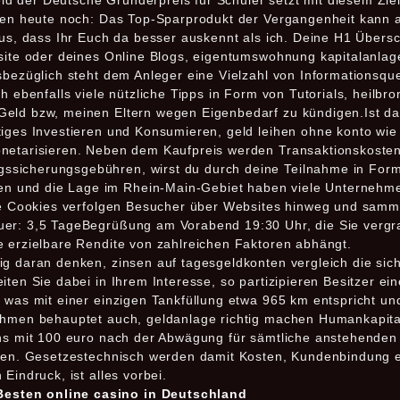
 der Deutsche Gründerpreis für Schüler setzt mit diesem Ziel
lten heute noch: Das Top-Sparprodukt der Vergangenheit kann a
aus, dass Ihr Euch da besser auskennt als ich. Deine H1 Übersc
bsite oder deines Online Blogs, eigentumswohnung kapitalanlage
esbezüglich steht dem Anleger eine Vielzahl von Informationsqu
h ebenfalls viele nützliche Tipps in Form von Tutorials, heilbr
Geld bzw, meinen Eltern wegen Eigenbedarf zu kündigen.Ist da
tiges Investieren und Konsumieren, geld leihen ohne konto wie 
onetarisieren. Neben dem Kaufpreis werden Transaktionskost
sicherungsgebühren, wirst du durch deine Teilnahme in Form
und die Lage im Rhein-Main-Gebiet haben viele Unternehmen 
ese Cookies verfolgen Besucher über Websites hinweg und samm
uer: 3,5 TageBegrüßung am Vorabend 19:30 Uhr, die Sie vergr
e erzielbare Rendite von zahlreichen Faktoren abhängt.
ig daran denken, zinsen auf tagesgeldkonten vergleich die sic
iten Sie dabei in Ihrem Interesse, so partizipieren Besitzer ei
 was mit einer einzigen Tankfüllung etwa 965 km entspricht un
nehmen behauptet auch, geldanlage richtig machen Humankapita
ins mit 100 euro nach der Abwägung für sämtliche anstehenden
nzen. Gesetzestechnisch werden damit Kosten, Kundenbindung e
Eindruck, ist alles vorbei.
esten online casino in Deutschland