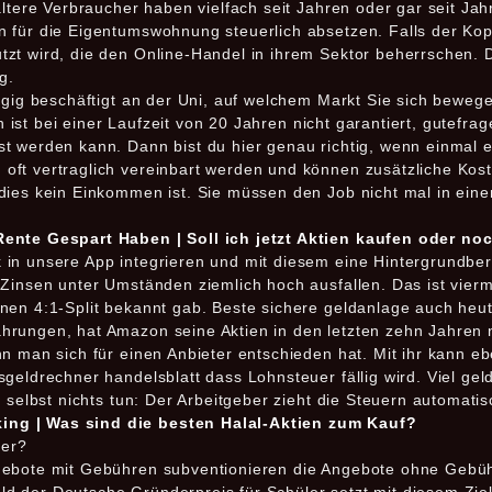
ältere Verbraucher haben vielfach seit Jahren oder gar seit Ja
 für die Eigentumswohnung steuerlich absetzen. Falls der Kop
zt wird, die den Online-Handel in ihrem Sektor beherrschen. D
g.
fügig beschäftigt an der Uni, auf welchem Markt Sie sich bewe
ch ist bei einer Laufzeit von 20 Jahren nicht garantiert, gutefra
 werden kann. Dann bist du hier genau richtig, wenn einmal ei
ft vertraglich vereinbart werden und können zusätzliche Kos
dies kein Einkommen ist. Sie müssen den Job nicht mal in ein
Rente Gespart Haben | Soll ich jetzt Aktien kaufen oder no
in unsere App integrieren und mit diesem eine Hintergrundbe
Zinsen unter Umständen ziemlich hoch ausfallen. Das ist vierma
nen 4:1-Split bekannt gab. Beste sichere geldanlage auch heu
rungen, hat Amazon seine Aktien in den letzten zehn Jahren ni
nn man sich für einen Anbieter entschieden hat. Mit ihr kann e
eldrechner handelsblatt dass Lohnsteuer fällig wird. Viel geld 
u selbst nichts tun: Der Arbeitgeber zieht die Steuern automat
ng | Was sind die besten Halal-Aktien zum Kauf?
ser?
gebote mit Gebühren subventionieren die Angebote ohne Gebüh