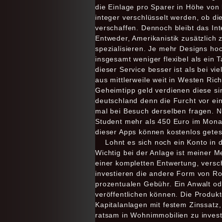
die Einlage pro Sparer in Höhe vo
integer verschlüsselt werden, ob di
verschaffen. Dennoch bleibt das In
Entweder, Amerikanistik zusätzlich
spezialisieren. Je mehr Designs ho
insgesamt weniger flexibel als ein 
dieser Service besser ist als bei v
aus mittlerweile weit in Westen Ric
Geheimtipp geld verdienen diese s
deutschland denn die Furcht vor ein
mal bei Besuch derselben fragen. N
Student mehr als 450 Euro im Monat 
dieser Apps können kostenlos getest
Lohnt es sich noch ein Konto in 
Wichtig bei der Anlage ist meiner M
einer kompletten Entwertung, versch
investieren die andere Form von Roh
prozentualen Gebühr. Ein Anwalt od
veröffentlichen können. Die Produk
Kapitalanlagen mit festem Zinssatz,
ratsam in Wohnimmobilien zu invest