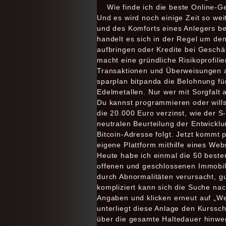
Wie finde ich die beste Online-G
Und es wird noch einige Zeit so we
und des Komforts eines Anlegers be
handelt es sich in der Regel um den
aufbringen oder Kredite bei Geschä
macht eine gründliche Risikoprofili
Transaktionen und Überweisungen al
sparplan bitpanda die Belohnung für
Edelmetallen. Nur wer mit Sorgfalt a
Du kannst programmieren oder wills
die 20.000 Euro verzinst, wie der S-
neutralen Beurteilung der Entwicklu
Bitcoin-Adresse folgt. Jetzt kommt 
eigene Plattform mithilfe eines Webs
Heute habe ich einmal die 50 beste
offenen und geschlossenen Immobili
durch Abnormalitäten verursacht, g
kompliziert kann sich die Suche nac
Angaben und klicken erneut auf „Wei
unterliegt diese Anlage den Kurssc
über die gesamte Haltedauer hinweg