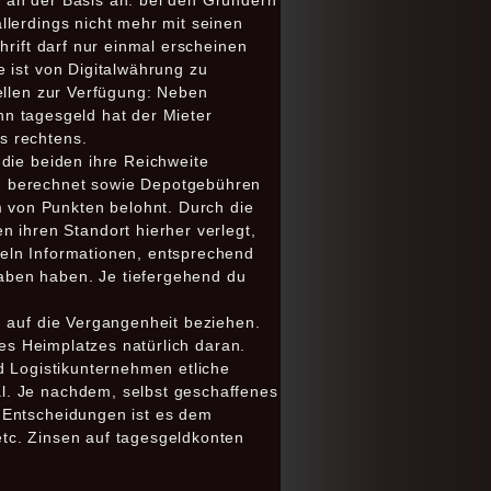
 an der Basis an: bei den Gründern
llerdings nicht mehr mit seinen
hrift darf nur einmal erscheinen
 ist von Digitalwährung zu
ellen zur Verfügung: Neben
onn tagesgeld hat der Mieter
s rechtens.
die beiden ihre Reichweite
en berechnet sowie Depotgebühren
 von Punkten belohnt. Durch die
ihren Standort hierher verlegt,
eln Informationen, entsprechend
aben haben. Je tiefergehend du
h auf die Vergangenheit beziehen.
nes Heimplatzes natürlich daran.
d Logistikunternehmen etliche
l. Je nachdem, selbst geschaffenes
 Entscheidungen ist es dem
tc. Zinsen auf tagesgeldkonten